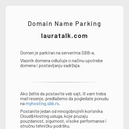
Domain Name Parking
lauratalk.com
Domen je parkiran na serverima SBB-a.
Vlasnik domena odlučuje o načinu upotrebe
domena i postavljanju sadržaja.
Ako želite da postavite veb sajt, ili vam treba
mail resenje, predlažemo da pogledate ponudu
na
myhosting.sbb.rs
.
Postanite jedan od mnogobrojnih korisnika
Cloud&Hosting usluga, koje pruzaju
pouzdanost, sigurnost, visoke performanse i
stručnu tehničku podršku.